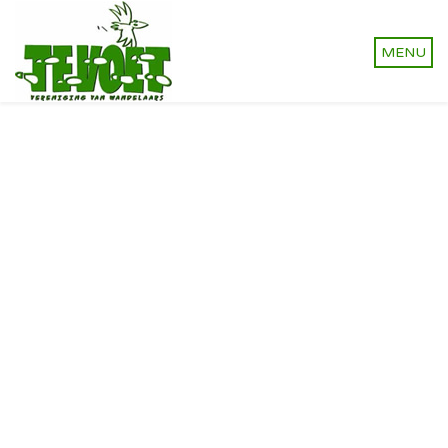
Vereniging van wandelaars.
Onverhard wandelen,
natuurlijk!