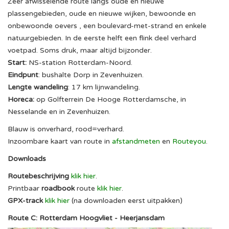
Zeer afwisselende route langs oude en nieuwe
plassengebieden, oude en nieuwe wijken, bewoonde en
onbewoonde oevers , een boulevard-met-strand en enkele
natuurgebieden. In de eerste helft een flink deel verhard
voetpad. Soms druk, maar altijd bijzonder.
Start:
NS-station Rotterdam-Noord.
Eindpunt
: bushalte Dorp in Zevenhuizen.
Lengte wandeling
: 17 km lijnwandeling.
Horeca:
op Golfterrein De Hooge Rotterdamsche, in
Nesselande en in Zevenhuizen.
Blauw is onverhard, rood=verhard.
Inzoombare kaart van route in
afstandmeten
en
Routeyou
.
Downloads
Routebeschrijving
klik hier
.
Printbaar
roadbook
route
klik hier
.
GPX-track
klik hier
(na downloaden eerst uitpakken)
Route C: Rotterdam Hoogvliet - Heerjansdam