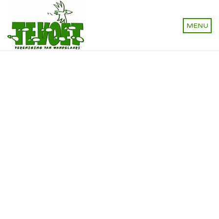
Vereniging van wandelaars.
Onverhard wandelen,
natuurlijk!