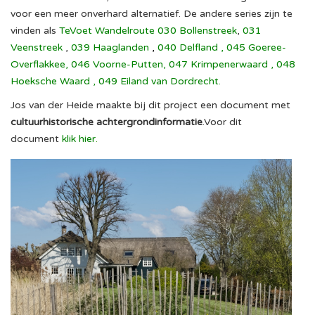
voor een meer onverhard alternatief. De andere series zijn te
vinden als
TeVoet Wandelroute 030 Bollenstreek
,
031
Veenstreek
,
039 Haaglanden
,
040 Delfland
,
045 Goeree-
Overflakkee
,
046 Voorne-Putten
,
047 Krimpenerwaard
,
048
Hoeksche Waard
,
049 Eiland van Dordrecht
.
Jos van der Heide maakte bij dit project een document met
cu
ltuurhistorische achtergrondinformatie
.Voor dit
document
klik hier
.