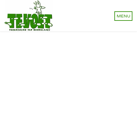
Vereniging van wandelaars.
Onverhard wandelen,
natuurlijk!