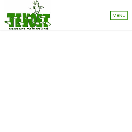
Vereniging van wandelaars.
Onverhard wandelen,
natuurlijk!