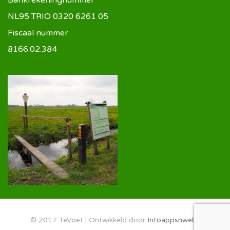
NL95 TRIO 0320 6261 05
Fiscaal nummer
8166.02.384
© 2017 TeVoet | Ontwikkeld door
Intoappsnwebs