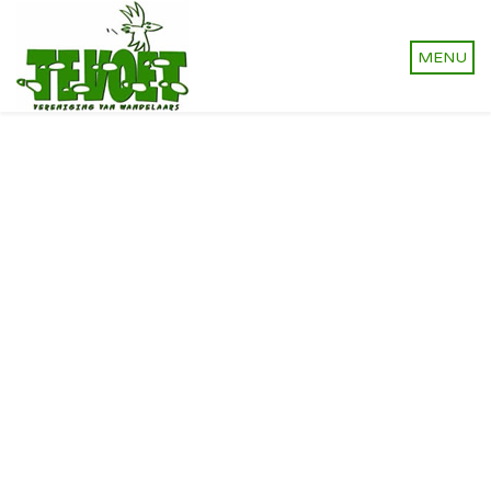
Vereniging van wandelaars.
Onverhard wandelen,
natuurlijk!