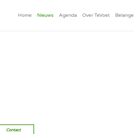
Home
Nieuws
Agenda
Over TeVoet
Belange
Vereniging van wandelaars.
Onverhard wandelen, natuurlijk
Contact