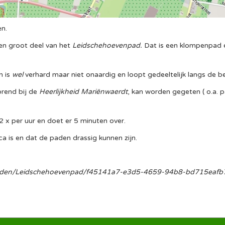
n.
en groot deel van het
Leidschehoevenpad.
Dat is een klompenpad e
n is
wel
verhard maar niet onaardig en loopt gedeeltelijk langs de 
rend bij de
Heerlijkheid Mariënwaerdt
, kan worden gegeten ( o.a.
 2 x per uur en doet er 5 minuten over.
 is en dat de paden drassig kunnen zijn.
den/Leidschehoevenpad/f45141a7-e3d5-4659-94b8-bd715eafb