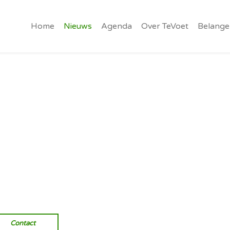
Home
Nieuws
Agenda
Over TeVoet
Belange
Vereniging van wandelaars.
Onverhard wandelen, natuurlijk
Contact