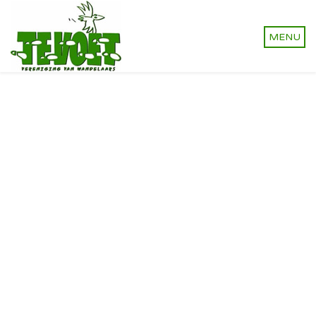
Vereniging van wandelaars.
Onverhard wandelen,
natuurlijk!