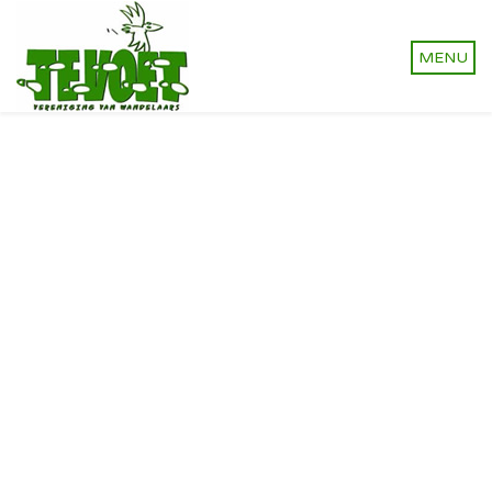
Vereniging van wandelaars.
Onverhard wandelen,
natuurlijk!