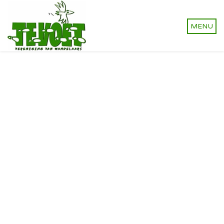
Vereniging van wandelaars.
Onverhard wandelen,
natuurlijk!