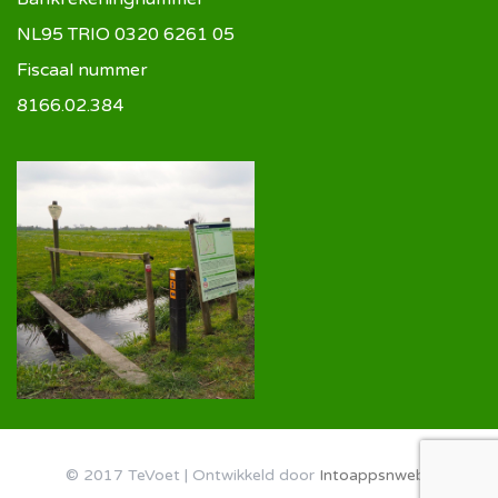
NL95 TRIO 0320 6261 05
Fiscaal nummer
8166.02.384
© 2017 TeVoet | Ontwikkeld door
Intoappsnwebs