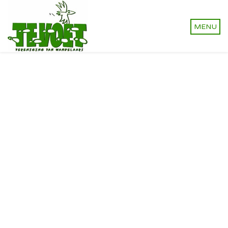
Vereniging van wandelaars.
Onverhard wandelen,
natuurlijk!