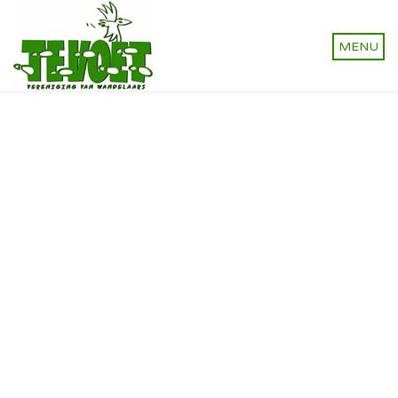
Vereniging van wandelaars.
Onverhard wandelen,
natuurlijk!