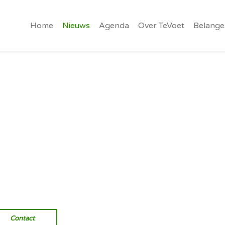
Home
Nieuws
Agenda
Over TeVoet
Belange
Vereniging van wandelaars.
Onverhard wandelen, natuurlijk
Contact