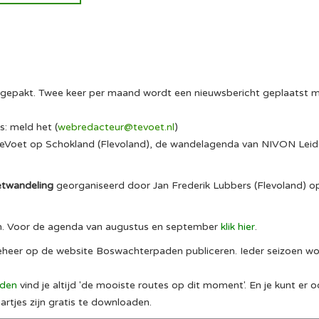
opgepakt. Twee keer per maand wordt een nieuwsbericht geplaatst 
s: meld het (
webredacteur@tevoet.nl
)
 TeVoet op Schokland (Flevoland), de wandelagenda van NIVON Le
twandeling
georganiseerd door Jan Frederik Lubbers (Flevoland) 
n. Voor de agenda van augustus en september
klik hier
.
osbeheer op de website Boswachterpaden publiceren. Ieder seizoen 
aden
vind je altijd 'de mooiste routes op dit moment'. En je kunt er o
aartjes zijn gratis te downloaden.