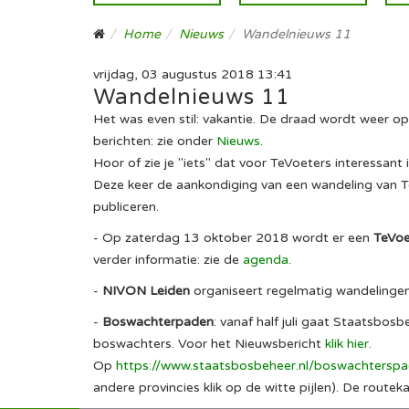
Home
Nieuws
Wandelnieuws 11
vrijdag, 03 augustus 2018 13:41
Wandelnieuws 11
Het was even stil: vakantie. De draad wordt weer 
berichten: zie onder
Nieuws
.
Hoor of zie je "iets" dat voor TeVoeters interessant i
Deze keer de aankondiging van een wandeling van
publiceren.
- Op zaterdag 13 oktober 2018 wordt er een
TeVoe
verder informatie: zie de
agenda
.
-
NIVON Leiden
organiseert regelmatig wandelinge
-
Boswachterpaden
: vanaf half juli gaat Staatsb
boswachters. Voor het Nieuwsbericht
klik hier
.
Op
https://www.staatsbosbeheer.nl/boswachtersp
andere provincies klik op de witte pijlen). De routek