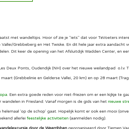
st met wandeltips. Hoor of zie je "iets" dat voor TeVoeters interes
Vallei/Grebbeberg en Het Twiske. En dit hele jaar extra aandacht vo
len. Dit keer de opening van het Afsluitdijk Wadden Center, en een
es Deux Ponts, Oudendijk (NH) over het nieuwe weilandpad o.l.v. T
maart (Grebbelinie en Gelderse Vallei, 20 km) en op 28 maart (Tra
ropa
. Een extra goede reden voor niet-friezen om er een kijkje te ga
wandelen in Friesland. Vanaf morgen is de gids van het
nieuwe str
ie helemaal 'op de schop' gaat. Hopelijk komt er ook een mooi (on
ekend allerlei
feestelijke activiteiten
(aanmelden nodig).
wandelexcursie door de Weerribben
georganiseerd door Tiemen Vaart