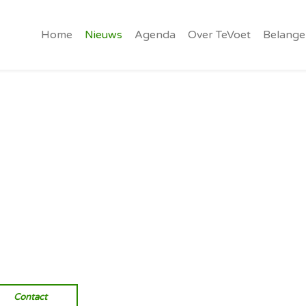
Home
Nieuws
Agenda
Over TeVoet
Belange
Vereniging van wandelaars.
Onverhard wandelen, natuurlijk
Contact