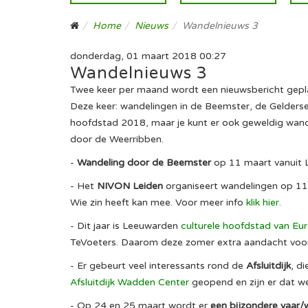
Home
Nieuws
Wandelnieuws 3
donderdag, 01 maart 2018 00:27
Wandelnieuws 3
Twee keer per maand wordt een nieuwsbericht geplaat
Deze keer: wandelingen in de Beemster, de Gelderse 
hoofdstad 2018, maar je kunt er ook geweldig wande
door de Weerribben.
-
Wandeling door de Beemster
op 11 maart vanuit L
- Het
NIVON Leiden
organiseert wandelingen op 11 
Wie zin heeft kan mee. Voor meer info
klik hier
.
- Dit jaar is Leeuwarden
culturele hoofdstad van Eu
TeVoeters. Daarom deze zomer extra aandacht voor 
- Er gebeurt veel interessants rond de
Afsluitdijk
, d
Afsluitdijk Wadden Center
geopend en zijn er dat we
- Op 24 en 25 maart wordt er
een bijzondere vaar/