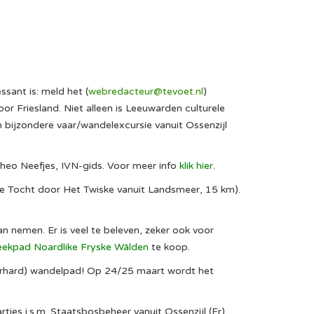
sant is: meld het (
webredacteur@tevoet.nl
)
or Friesland. Niet alleen is Leeuwarden culturele
 bijzondere vaar/wandelexcursie vanuit Ossenzijl
heo Neefjes, IVN-gids. Voor meer info
klik hier
.
ge Tocht door Het Twiske vanuit Landsmeer, 15 km).
an nemen. Er is veel te beleven, zeker ook voor
eekpad Noardlike Fryske Wâlden
te koop.
verhard) wandelpad! Op 24/25 maart wordt het
jes i.s.m. Staatsbosbeheer vanuit Ossenzijl (Fr).