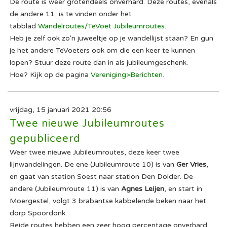
De route is weer grotendeels onverhard. Deze routes, evenals
de andere 11, is te vinden onder het
tabblad
Wandelroutes/TeVoet Jubileumroutes
.
Heb je zelf ook zo'n juweeltje op je wandellijst staan? En gun
je het andere TeVoeters ook om die een keer te kunnen
lopen? Stuur deze route dan in als jubileumgeschenk.
Hoe? Kijk op de pagina
Vereniging>Berichten
.
vrijdag, 15 januari 2021 20:56
Twee nieuwe Jubileumroutes
gepubliceerd
Weer twee nieuwe Jubileumroutes, deze keer twee
lijnwandelingen. De ene (Jubileumroute 10) is van
Ger Vries
,
en gaat van station Soest naar station Den Dolder. De
andere (Jubileumroute 11) is van
Agnes Leijen
, en start in
Moergestel, volgt 3 brabantse kabbelende beken naar het
dorp Spoordonk.
Beide routes hebben een zeer hoog percentage onverhard.