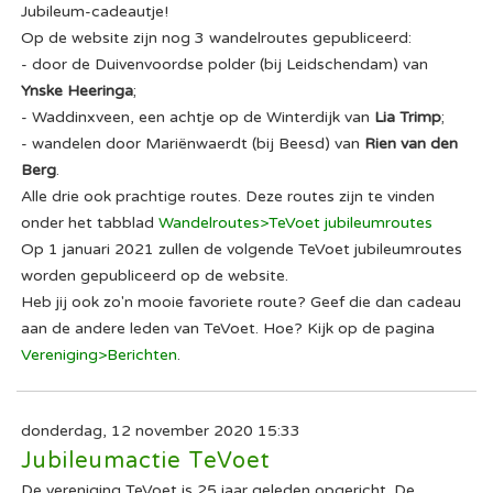
Jubileum-cadeautje!
Op de website zijn nog 3 wandelroutes gepubliceerd:
- door de Duivenvoordse polder (bij Leidschendam) van
Ynske Heeringa
;
- Waddinxveen, een achtje op de Winterdijk van
Lia Trimp
;
- wandelen door Mariënwaerdt (bij Beesd) van
Rien van den
Berg
.
Alle drie ook prachtige routes. Deze routes zijn te vinden
onder het tabblad
Wandelroutes>TeVoet jubileumroutes
Op 1 januari 2021 zullen de volgende TeVoet jubileumroutes
worden gepubliceerd op de website.
Heb jij ook zo'n mooie favoriete route? Geef die dan cadeau
aan de andere leden van TeVoet. Hoe? Kijk op de pagina
Vereniging>Berichten
.
donderdag, 12 november 2020 15:33
Jubileumactie TeVoet
De vereniging TeVoet is 25 jaar geleden opgericht. De