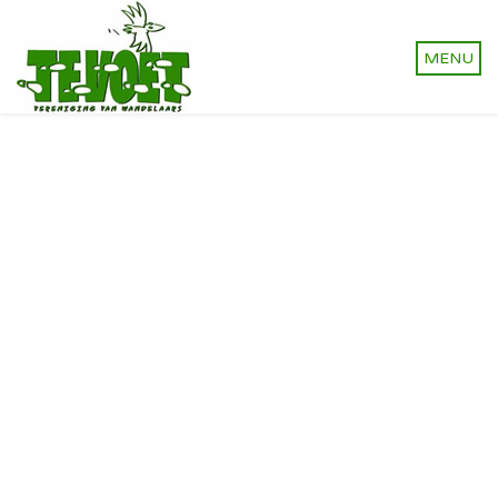
Vereniging van wandelaars.
Onverhard wandelen,
natuurlijk!