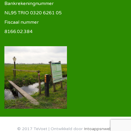
Bankrekeningnummer
NL95 TRIO 0320 6261 05
Fiscaal nummer
8166.02.384
© 2017 TeVoet | Ontwikkeld door
Intoappsnwebs