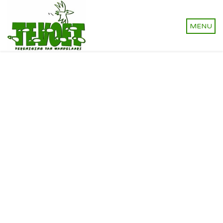
Vereniging van wandelaars.
Onverhard wandelen,
natuurlijk!