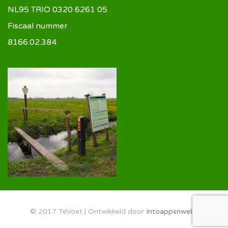
NL95 TRIO 0320 6261 05
Fiscaal nummer
8166.02.384
© 2017 TeVoet | Ontwikkeld door
Intoappsnwebs