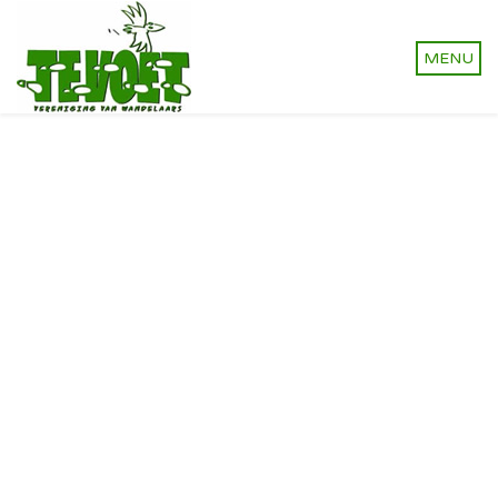
Vereniging van wandelaars.
Onverhard wandelen,
natuurlijk!