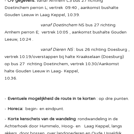
-
OV gegevens:
vanaf Arnhem CS
bus 27 richting
Doetinchem perron L; vertrek 09:40 , aankomst bushalte
Gouden Leeuw in Laag Keppel, 10:39.
vanaf Doetinchem
NS bus 27 richting
Arnhem perron E; vertrek 10:05 , aankomst bushalte Gouden
Leeuw, 10:24 .
vanaf Dieren NS
: bus 26 richting Doesburg ,
vertrek 10.19/overstappen bij halte Kraakselaan (Doesburg)
op bus 27 richting Doetinchem, vertrek 10.30/Aankomst
halte Gouden Leeuw in Laag- Keppel,
10.36.
-
Eventuele mogelijkheid de route in te korten
: op drie punten.
-
Horeca:
begin- en eindpunt.
-
Korte kenschets van de wandeling
: rondwandeling in de
Achterhoek door Hummelo, Hoog- en Laag Keppel, langs
akkers, door bossen, over landgoederen en Oude IJsseldijk.