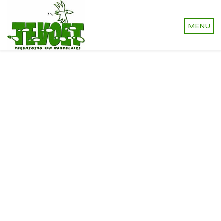
Vereniging van wandelaars.
Onverhard wandelen,
natuurlijk!